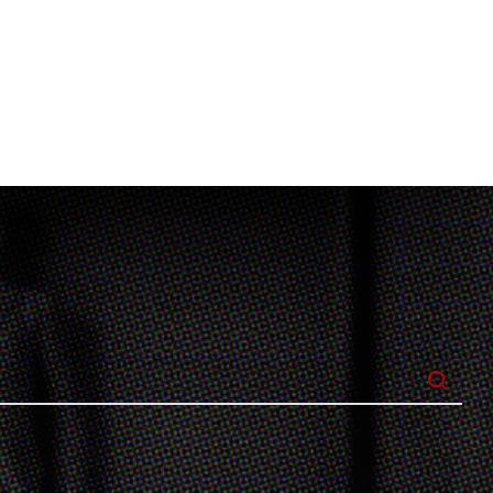
g sui fenomeni criminali.
cebook
i