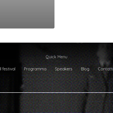
il festival italiano dedicato alla criminologia e allo storytellin
TorinoCrimeFestival torinocrimefestival@gmail.com
#fa
Quick Menu
Il festival
Programma
Speakers
Blog
Contatt