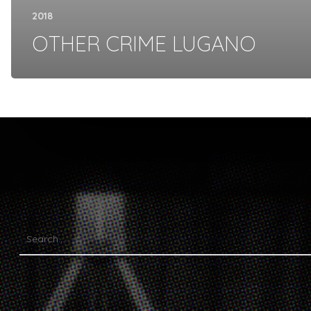
2018
OTHER CRIME LUGANO
Torino Crime Festival è 
m.me/